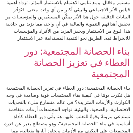
مستمر وفعّال. ومع تنامي الاهتمام بالاستثمار المؤثر، تزداد أهمية
قياس الأثر الاجتماعي والبيئي أكثر من أي وقت مضى. فتَوَفُر
البيانات الدقيقة حول هذا الأثر يمكّن المستثمرين والمؤسسات من
تحقيق أهدافهم التنموية والمالية في آنٍ واحد، مما يزيد من جاذبية
هذا النوع من الاستثمار ويحفز المزيد من الأفراد والمؤسسات
للانخراط فيه. الطريق نحو التنمية المستدامة عبر الاستثمار
بناء الحصانة المجتمعية: دور
العطاء في تعزيز الحصانة
المجتمعية
بناء الحصانة المجتمعية: دور العطاء في تعزيز الحصانة المجتمعية
هل فكرت يومًا في كيفية بقاء المجتمعات قوية وصامدة في وجه
الكوارث والأزمات المتزايدة؟ في عالم متسارع مليء بالتحديات
الاقتصادية، والصحية، والبيئية، تواجه المجتمعات أزمات متفاقمة
تستدعي مرونةً وقوةً للتغلب عليها. هنا يأتي دور العطاء كأداة
أساسية في بناء “الحصانة المجتمعية”، وهو مصطلح يعبر عن قدرة
المجتمعات على التكيف مع الأزمات وتجاوز آثارها بفعالية، مما