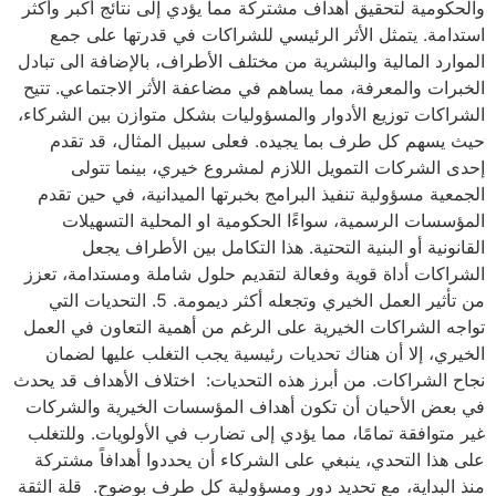
والحكومية لتحقيق أهداف مشتركة مما يؤدي إلى نتائج أكبر وأكثر
استدامة. يتمثل الأثر الرئيسي للشراكات في قدرتها على جمع
الموارد المالية والبشرية من مختلف الأطراف، بالإضافة الى تبادل
الخبرات والمعرفة، مما يساهم في مضاعفة الأثر الاجتماعي. تتيح
الشراكات توزيع الأدوار والمسؤوليات بشكل متوازن بين الشركاء،
حيث يسهم كل طرف بما يجيده. فعلى سبيل المثال، قد تقدم
إحدى الشركات التمويل اللازم لمشروع خيري، بينما تتولى
الجمعية مسؤولية تنفيذ البرامج بخبرتها الميدانية، في حين تقدم
المؤسسات الرسمية، سواءًا الحكومية او المحلية التسهيلات
القانونية أو البنية التحتية. هذا التكامل بين الأطراف يجعل
الشراكات أداة قوية وفعالة لتقديم حلول شاملة ومستدامة، تعزز
من تأثير العمل الخيري وتجعله أكثر ديمومة. 5. التحديات التي
تواجه الشراكات الخيرية على الرغم من أهمية التعاون في العمل
الخيري، إلا أن هناك تحديات رئيسية يجب التغلب عليها لضمان
نجاح الشراكات. من أبرز هذه التحديات: اختلاف الأهداف قد يحدث
في بعض الأحيان أن تكون أهداف المؤسسات الخيرية والشركات
غير متوافقة تمامًا، مما يؤدي إلى تضارب في الأولويات. وللتغلب
على هذا التحدي، ينبغي على الشركاء أن يحددوا أهدافاً مشتركة
منذ البداية، مع تحديد دور ومسؤولية كل طرف بوضوح. قلة الثقة