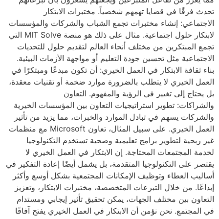
تحدث فرقًا في قضايا تهمهم شخصياً. مختبرات الابتكار
الاجتماعي: إنشاء مختبرات تجمع الشباب والشركات والمؤسسات
لابتكار حلول اجتماعية. مثال على ذلك هو منصة MIT Solve التي
تجمع المبتكرين من مختلف أنحاء العالم لتقديم حلول للتحديات
الاجتماعية مثل تحسين جودة التعليم أو مواجهة الأزمات البيئية.
بناء ثقافة الابتكار في العمل الخيري: أن تكون مبدعًا ومبتكرًا في
العمل الخيري لا يتطلب بالضرورة موارد ضخمة أو تقنيات معقدة،
بل يحتاج إلى تغيير في الرؤية والمفهوم. التعاون
والشراكات: تطوير استراتيجيات التعاون بين المؤسسات الخيرية
والشركات يسهم في تبادل الموارد والخبرات، مما يزيد من تأثير
العمل الخيري. على سبيل المثال، تعاون Microsoft مع منظمات
غير ربحية لتطوير برامج تعليمية وصحية تستخدم التكنولوجيا
لخدمة المجتمعات المحتاجة. إن الابتكار في العمل الخيري لا
يقتصر على التكنولوجيا المتقدمة، بل يشمل أيضًا إعادة التفكير في
أساليب العطاء وتوظيف الإمكانات المجتمعية بشكل أوسع وأكثر
إبداعًا. من خلال التبرعات المتخصصة، مختبرات الابتكار، وتعزيز
التعاون بين مختلف الجهات، يمكن تحقيق تأثير إيجابي ومستدام
في المجتمع. نحن نؤمن أن الابتكار في العمل الخيري يفتح آفاقًا