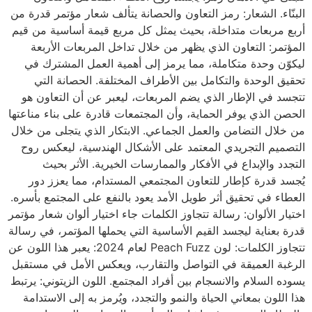
البنّاء. الشعار: رمز التعاون والحصانة يتألف شعار مؤتمر قدرة من
أربع مربعات متداخلة، بحيث يمثل كل مربع قيمة أساسية من قيم
المؤتمر: التعاون الذي يظهر من خلال تداخل المربعات الأربعة
ليكوّن وحدة متكاملة، مما يرمز إلى أهمية العمل المشترك في
تحقيق الوحدة والتكامل بين الأطراف المختلفة. الحصانة التي
تتجسد في الإطار الذي يضم المربعات، ليعبر عن أن التعاون هو
الحصن الذي يوفر الحماية، وأن المجتمعات قادرة على بناء مناعتها
من خلال التضامن والعمل الجماعي. الابتكار الذي يتجلى من خلال
التصميم التجريدي المعتمد على الأشكال الهندسية، ليعكس روح
التجدد والإبداع في الأفكار والممارسات الخيرية. الأثر بحيث
يُجسد قدرة كإطار للتعاون المجتمعي المستدام، مما يعزز دور
العطاء في تحقيق أثر طويل الأمد يعود بالنفع على المجتمع بأسره.
اختيار الألوان: رسالة تتجاوز الكلمات جاء اختيار ألوان شعار مؤتمر
قدرة بعناية ليجسد القيم الأساسية التي يحملها المؤتمر، في رسالة
تتجاوز الكلمات: لون Peach Fuzz لعام 2024: يعبر هذا اللون عن
الرغبة العميقة في التواصل والتقارب، ويعكس الأمل في مستقبل
يسوده السلام والانسجام بين أفراد المجتمع. اللون الزيتوني: يرتبط
هذا اللون بمعاني الحياة والنمو والتجدد، ويُرمز به إلى الاستدامة