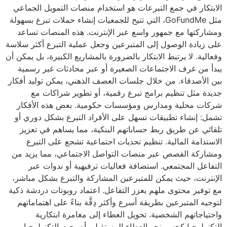
الابتكار في جمع التبرعات هو استخدام منصات التمويل الجماعي
مثل GoFundMe، التي تتيح للجمعيات إنشاء حملات تبرع بسهولة
ومشاركتها مع جمهور واسع عبر الإنترنت. هذه المنصات تساعد
على زيادة الوصول إلى المتبرعين وجعل عملية التبرع أكثر سلاسة
وفعالية. لا يرتبط الابتكار بالضرورة بالمشاريع الكبيرة، بل يمكن أن
يبدأ من غرف الاجتماعات الصغيرة أو عبر محادثات غير رسمية
بين الأصدقاء. من خلال جلسات العصف الذهني، يمكن توليد أفكار
جديدة مثل تنظيم برامج تبرع رقمية، أو تطوير شراكات مع
شركات محلية ومدارس ومؤسسات حكومية. بعض هذه الأفكار
تشمل: إنشاء تطبيقات تسهل على الأفراد التبرع بشكل دوري أو
تلقائي عن طريق ربط حساباتهم البنكية، مما يساهم في تعزيز
الاستدامة المالية. تنظيم تحديات اجتماعية تشجع على التبرع
ومشاركة القصص عبر منصات التواصل الاجتماعي، مما يزيد من
التفاعل المجتمعي. استضافة فعاليات ترفيهية أو ندوات عبر
الإنترنت، حيث يمكن للمتبرعين المشاركة والتبرع بشكل مباشر،
مع توفير محتوى ملهم يعزز التفاعل. اعتماد روبوتات دردشة ذكية
لتوجيه المتبرعين بطريقة أسرع وأكثر دِقَّة بناءً على اهتماماتهم
واحتياجاتهم الشخصية. تحويل العطاء إلى مغامرة ابتكارية
التكنولوجيا كجسر نحو العطاء المستقبلي أصبحت التكنولوجيا