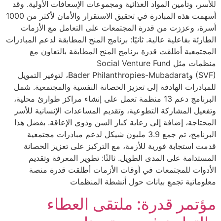
للأسر، وتأمين المواد الغذائية ومجموعات الإسعافات الأولية. وقد
أسهمت هذه المبادرة في تحقيق الاستقرار والأمان لأكثر من 1000
أسرة، وعززت من قدرة المجتمعات على التعامل مع الأزمات
الطارئة بفاعلية عالية. ثانيًا: برنامج المنح المطابقة لدعم المبادرات
المجتمعية أطلقت قدرة برنامج المنح المطابقة بالتعاون مع
منظمات مثل Social Venture Fund
(SVF) وBader Philanthropies-Mubadarat، لتوفير التمويل
للمبادرات الهادفة إلى تعزيز الحصانة النفسية والمجتمعية. شمل
البرنامج دعم 13 منظمة تعمل على إنشاء مراكز طوارئ محلية،
وتفعيل المشاركة التطوعية، وتقديم المساعدات الإنسانية للأسر
المحتاجة، إضافة إلى رعاية كبار السن وذوي الإعاقة. بفضل هذا
البرنامج، تم جمع 3.9 مليون شيكل لدعم مبادرات مجتمعية
قدمت استجابة فورية للأزمة، مع التركيز على تعزيز الحصانة
المستدامة على المدى الطويل. ثالثًا: تطوير المعرفة وتقديم
الأدوات للمجتمعات في أوقات الأزمات أطلقت قدرة منصة
معلوماتية تجمع بيانات حول أنشطة المنظمات
مؤتمر قدرة: ملتقى العطاء