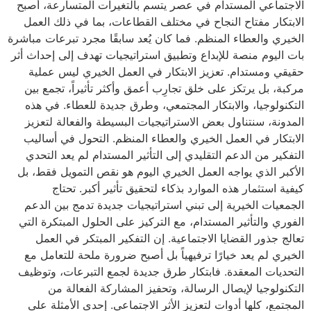
الاجتماعي المستدام في عصر يتسم بالتغيرات المتسارعة، أصبح
الابتكار مفتاح النجاح في مختلف القطاعات، بما في ذلك العمل
الخيري والعطاء المنظم. فما كان يُعد سابقًا مجرد تبرعات مباشرة
بات اليوم منصة للإبداع وتطبيق استراتيجيات تهدف إلى إحداث أثر
حقيقي ومستدام. تعزيز الابتكار في العمل الخيري ليس عملية
مركبة، بل يرتكز على خلق تجارِب أعمق وأكثر تأثيراً، تجمع بين
التكنولوجيا، والابتكار المجتمعي، وطرق جديدة للعطاء. في هذه
المدونة، سنتناول بعض الاستراتيجيات البسيطة والفعالة لتعزيز
الابتكار في العمل الخيري والعطاء المنظم. التحول في أساليب
التفكير من الدعم التقليدي إلى التأثير المستدام لم يعد التحدي
الأكبر الذي يواجه العمل الخيري اليوم هو نقص التمويل فقط، بل
كيفية استثمار هذه الموارد بذكاء لتحقيق تأثير أكبر. تحتاج
الجمعيات الخيرية إلى تبني استراتيجيات جديدة تدمج بين الدعم
الفوري والتأثير المستدام، مع التركيز على الحلول المبتكرة التي
تعالج جذور القضايا الاجتماعية. إن التفكير المبتكر في العمل
الخيري لم يعد خيارًا ترفيهياً بل أصبح ضرورة ملحة للتعامل مع
التحديات المعقدة. فابتكار طرق جديدة لجمع التبرعات، وتوظيف
التكنولوجيا لإيصال الرسالة، وتحفيز المشاركة الفعالة من
المجتمع، كلها أدوات لتعزيز الأثر الاجتماعي. إحدى الأمثلة على