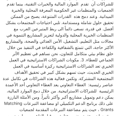
للشراكات أن تقدم الموارد المالية والخبرات التقنية، بينما تقدم
الجمعيات والمنظمات غير الحكومية المعرفة المحلية والخبرة
الميدانية. وعند دمج هذه القدرات المتنوعة، يصبح من الممكن
تحقيق حلول شاملة ومستدامة. تلبي احتياجات المجتمعات بشكل
أفضل. في قدرة، نسعى دائماً الى ربط المتبرعين العرب مع
المنظمات الخيرية المحلية والدولية لتعزيز المشاريع التنموية في
مجالات مثل التعليم، التشغيل، الأمن الغذائي والصحة، والمشاريع
الأكثر حاجة، التي تتمتع بالشفافية والكفاءة في التنفيذ من خلال
خلق نظام بيئي متكامل للتعاون، نحن نساهم في تعظيم الأثر
الجماعي للعطاء. 3. مكونات الشراكات الاستراتيجية في العمل
الخيري تعد الشراكات الاستراتيجية ركيزة أساسية في العمل
الخيري الحديث، حيث تسهم بشكل كبير في تحقيق الأهداف
المجتمعية المشتركة. وتكمن فعالية هذه الشراكات في تكامل عدة
عناصر رئيسية: العطاء التعاوني يعد العطاء التعاوني أحد الأعمدة
الرئيسية للشراكات الاستراتيجية. من خلال دمج الموارد المالية،
يمكن دعم وتمويل مشاريع أكبر وأكثر تأثيراً. ومن الأمثلة البارزة
على ذلك برنامج الدعم التكميلي او مضاعفة التبرعات Matching
Grants ، حيث يتم مضاعفة التبرعات المقدمة لجمعيات
ومؤسسات مجتمع مدني مختارة من قبل الداعمين مما يزيد من