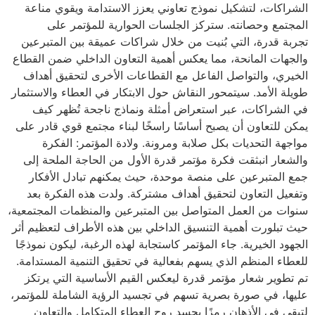
الشراكات، لتشكيل نموذج تعاوني يعزز الاستدامة ويقوي مناعة
المجتمع وحصانته. ستركز الجلسات الحوارية للمؤتمر على
تجربة قدرة، التي بُنيت من خلال شراكات عميقة بين المتبرعين
والجهات المانحة، مما يعكس أهمية التعاون الداخلي ضمن القطاع
الخيري، والتواصل الفاعل مع القطاعات الأخرى لتحقيق أهداف
طويلة الأمد. سيتمحور النقاش حول الابتكار في العطاء والاستثمار
في الشراكات، عبر استعراض أمثلة ونماذج ناجحة تُظهر كيف
يمكن للتعاون أن يصبح أساسًا راسخًا لبناء مجتمع قوي قادر على
مواجهة التحديات بكل صلابة ومرونة. ولادة المؤتمر: الفكرة
والشعار انبثقت فكرة مؤتمر قدرة الأول من الحاجة الملحة إلى
جمع المتبرعين على منصة موحدة، حيث يمكنهم تبادل الأفكار
وتفعيل التعاون لتحقيق أهداف مشتركة. ولدت هذه الفكرة بعد
سنوات من العمل المتواصل بين المتبرعين والمنظمات المجتمعية،
حيث تبلورت أهمية التنسيق الداخلي بين هذه الأطراف لتعظيم أثر
الجهود الخيرية. جاء المؤتمر كاستجابة لهذه الرغبة، ليكون نموذجًا
للعطاء المنظم الذي يسهم بفعالية في تحقيق التنمية المستدامة.
تم تطوير شعار مؤتمر قدرة ليعكس القيم الأساسية التي يرتكز
عليها، في صورة بصرية تسهم في تجسيد الرؤية الشاملة للمؤتمر،
لتبقى في الأذهان رمزًا يجسد روح العطاء المتكامل والتعاون