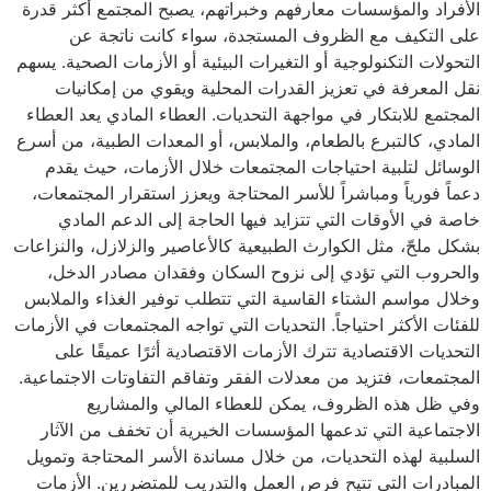
الأفراد والمؤسسات معارفهم وخبراتهم، يصبح المجتمع أكثر قدرة
على التكيف مع الظروف المستجدة، سواء كانت ناتجة عن
التحولات التكنولوجية أو التغيرات البيئية أو الأزمات الصحية. يسهم
نقل المعرفة في تعزيز القدرات المحلية ويقوي من إمكانيات
المجتمع للابتكار في مواجهة التحديات. العطاء المادي يعد العطاء
المادي، كالتبرع بالطعام، والملابس، أو المعدات الطبية، من أسرع
الوسائل لتلبية احتياجات المجتمعات خلال الأزمات، حيث يقدم
دعماً فورياً ومباشراً للأسر المحتاجة ويعزز استقرار المجتمعات،
خاصة في الأوقات التي تتزايد فيها الحاجة إلى الدعم المادي
بشكل ملحّ، مثل الكوارث الطبيعية كالأعاصير والزلازل، والنزاعات
والحروب التي تؤدي إلى نزوح السكان وفقدان مصادر الدخل،
وخلال مواسم الشتاء القاسية التي تتطلب توفير الغذاء والملابس
للفئات الأكثر احتياجاً. التحديات التي تواجه المجتمعات في الأزمات
التحديات الاقتصادية تترك الأزمات الاقتصادية أثرًا عميقًا على
المجتمعات، فتزيد من معدلات الفقر وتفاقم التفاوتات الاجتماعية.
وفي ظل هذه الظروف، يمكن للعطاء المالي والمشاريع
الاجتماعية التي تدعمها المؤسسات الخيرية أن تخفف من الآثار
السلبية لهذه التحديات، من خلال مساندة الأسر المحتاجة وتمويل
المبادرات التي تتيح فرص العمل والتدريب للمتضررين. الأزمات