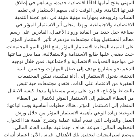
المهني يفتح أمامها آفاقًا اقتصادية جديدة، ويساهم في إطلاق
النشرات
قدراتها الكامنة. وفي الوقت ذاته، يسهم الاستثمار في تعليم
الشباب وتزويدهم بمهارات مهنية متينة في دفع عجلة التنمية
تواصل معنا
الاقتصادية والاجتماعية. وبهذا، يتجلى أثر الاستثمار المؤثر في
صناعة جيل جديد من القادة ورواد الأعمال، القادرين على رسم
EN
ع
ע
معالم المستقبل وبناء مجتمعات مزدهرة. تأثير الاستثمار المؤثر
على التنمية المحلية: الاستثمار المؤثر يفتح آفاق النمو للمجتمعات،
حيث يضفي عليها طابع الاستدامة والاستقلالية، مما يعزز مناعتها
في مواجهة التحديات الاقتصادية والاجتماعية. فمن خلال توجيه
الدعم نحو مشاريع تهدف إلى صقل المهارات وتحسين البنية
التحتية، يتحول الاستثمار إلى أداة تمكينية، تمكن المجتمعات
الفقيرة من الاعتماد على الذات، فتغدو مجتمعات حية تنبض
بالنشاط والإنتاج، قادرة على رسم مستقبلها بيدها. كيفية الانتقال
من العطاء المنظم إلى الاستثمار المؤثر للانتقال من العطاء
المنظم إلى الاستثمار المؤثر، هناك خطوات أساسية يجب اتباعها:
التوعية: زيادة الوعي بأهمية الاستثمار المؤثر من خلال ورش
العمل والندوات التي تقدم أمثلة عملية وتشرح أهمية هذا التحول.
التخطيط المالي: صياغة أهداف اجتماعية بجانب العائد المالي،
ووضع استراتيجيات لتحقيق تلك الأهداف. قياس الأثر: اعتماد أدوات