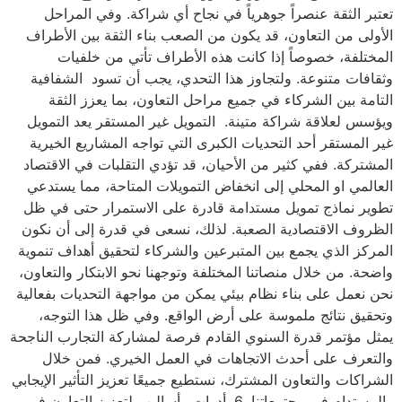
تعتبر الثقة عنصراً جوهرياً في نجاح أي شراكة. وفي المراحل
الأولى من التعاون، قد يكون من الصعب بناء الثقة بين الأطراف
المختلفة، خصوصاً إذا كانت هذه الأطراف تأتي من خلفيات
وثقافات متنوعة. ولتجاوز هذا التحدي، يجب أن تسود الشفافية
التامة بين الشركاء في جميع مراحل التعاون، بما يعزز الثقة
ويؤسس لعلاقة شراكة متينة. التمويل غير المستقر يعد التمويل
غير المستقر أحد التحديات الكبرى التي تواجه المشاريع الخيرية
المشتركة. ففي كثير من الأحيان، قد تؤدي التقلبات في الاقتصاد
العالمي او المحلي إلى انخفاض التمويلات المتاحة، مما يستدعي
تطوير نماذج تمويل مستدامة قادرة على الاستمرار حتى في ظل
الظروف الاقتصادية الصعبة. لذلك، نسعى في قدرة إلى أن نكون
المركز الذي يجمع بين المتبرعين والشركاء لتحقيق أهداف تنموية
واضحة. من خلال منصاتنا المختلفة وتوجهنا نحو الابتكار والتعاون،
نحن نعمل على بناء نظام بيئي يمكن من مواجهة التحديات بفعالية
وتحقيق نتائج ملموسة على أرض الواقع. وفي ظل هذا التوجه،
يمثل مؤتمر قدرة السنوي القادم فرصة لمشاركة التجارب الناجحة
والتعرف على أحدث الاتجاهات في العمل الخيري. فمن خلال
الشراكات والتعاون المشترك، نستطيع جميعًا تعزيز التأثير الإيجابي
والمستدام في مجتمعاتنا. 6. أدوات وأساليب لتعزيز التعاون في