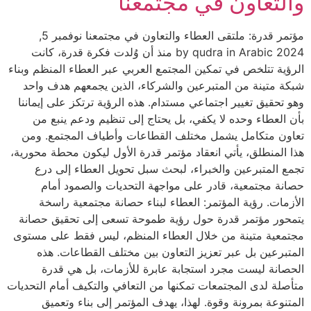
والتعاون في مجتمعنا
مؤتمر قدرة: ملتقى العطاء والتعاون في مجتمعنا نوفمبر 5,
2024 by qudra in Arabic منذ أن وُلدت فكرة قدرة، كانت
الرؤية تتلخص في تمكين المجتمع العربي عبر العطاء المنظم وبناء
شبكة متينة من المتبرعين والشركاء، الذين يجمعهم هدف واحد
وهو تحقيق تغيير اجتماعي مستدام. هذه الرؤية ترتكز على إيماننا
بأن العطاء وحده لا يكفي، بل يحتاج إلى تنظيم ودعم ينبع من
تعاون متكامل يشمل مختلف القطاعات وأطياف المجتمع. ومن
هذا المنطلق، يأتي انعقاد مؤتمر قدرة الأول ليكون محطة محورية،
تجمع المتبرعين والخبراء، لبحث سبل تحويل العطاء إلى درع
حصانة مجتمعية، قادر على مواجهة التحديات والصمود أمام
الأزمات. رؤية المؤتمر: العطاء لبناء حصانة مجتمعية راسخة
يتمحور مؤتمر قدرة حول رؤية طموحة تسعى إلى تحقيق حصانة
مجتمعية متينة من خلال العطاء المنظم، ليس فقط على مستوى
المتبرعين بل عبر تعزيز التعاون بين مختلف القطاعات. هذه
الحصانة ليست مجرد استجابة عابرة للأزمات، بل هي قدرة
متأصلة لدى المجتمعات تمكنها من التعافي والتكيف أمام التحديات
المتنوعة بمرونة وقوة. لهذا، يهدف المؤتمر إلى بناء وتعميق