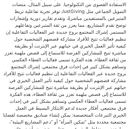
الاستفادة القصوى من التكنولوجيا. على سبيل المثال، منصات
التمويل الجماعي مثل JustGiving توفر تجربة تفاعلية تربط
المتبرعين بالمستفيدين مباشرةً، وتقدم تقارير دورية وإشعارات
توضح تقدم المشاريع، مما يعزز من ثقة المتبرعين وتفاعلهم
المستمر. إشراك المجتمع بروح جديدة عبر الفعاليات التفاعلية إن
تنظيم فعاليات تتيح للأفراد مشاركة قصصهم الشخصية حول
كيفية تأثير العمل الخيري في حياتهم عبر الإنترنت أو بطريقة
مباشرة تتيح للمشاركين الفرصة للاستماع إلى قصص ملهمة تعزز
من ثقافة العطاء، هذه الفكرة تسمى فعاليات العطاء العكسي
وتساهم بشكل كبير في إحداث فرق مجتمعي. إشراك المجتمع
بروح جديدة عبر الفعاليات التفاعلية إن تنظيم فعاليات تتيح للأفراد
مشاركة قصصهم الشخصية حول كيفية تأثير العمل الخيري في
حياتهم عبر الإنترنت أو بطريقة مباشرة تتيح للمشاركين الفرصة
للاستماع إلى قصص ملهمة تعزز من ثقافة العطاء، هذه الفكرة
تسمى فعاليات العطاء العكسي وتساهم بشكل كبير في إحداث
فرق مجتمعي. أفكار جديدة لدعم الابتكار البسيط في العمل
الخيري التبرعات المتخصصة: يمكن إنشاء صناديق مخصصة لقضايا
مجتمعية محددة مثل “تمكين المرأة” أو “دعم المشاريع البيئية”،
مما يعزز من تفاعل المتبرعين ويجعلهم يشعرون بأن تبرعاتهم