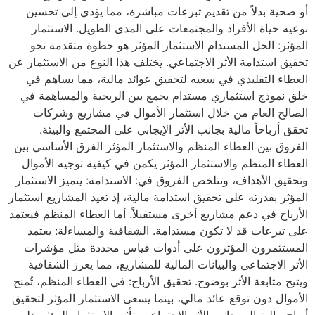
أو صحية بدلاً من تقديم تبرعات مباشرة، مما يؤدي إلى تحسين
نوعية حياة الأفراد والمجتمعات على المدى الطويل. الاستثمار
المؤثر: الحل المستدام الاستثمار المؤثر هو خطوة متقدمة نحو
تحقيق استدامة الأثر الاجتماعي. يختلف هذا النوع من الاستثمار عن
العطاء التقليدي في سعيه لتحقيق عوائد مالية، مما يساهم في
خلق نموذج استثماري مستدام يجمع بين الربحية والمساهمة في
الصالح العام من خلال استثمار الأموال في مشاريع وشركات
تحقق أرباحاً مالية بجانب الأثر الإيجابي على المجتمع والبيئة.
الفروق بين العطاء المنظم والاستثمار المؤثر الفرق الأساسي بين
العطاء المنظم والاستثمار المؤثر يكمن في كيفية توجيه الأموال
وتحقيق الأهداف، وتتلخص الفروق في: الاستدامة: يتميز الاستثمار
المؤثر بقدرته على تحقيق استدامة مالية، إذ تعيد المشاريع استثمار
الأرباح في دعم مشاريع أخرى مستقبلاً. أما العطاء المنظم فيعتمد
على تبرعات قد لا تكون مستدامة. الشفافية والمساءلة: يعتمد
المستثمرون المؤثرون على أدوات قياس محددة مثل مؤشرات
الأثر الاجتماعي والبيانات المالية للمشاريع، مما يعزز الشفافية
ويتيح متابعة الأثر بوضوح. تحقيق الأرباح: في العطاء المنظم، تُمنح
الأموال دون توقع عائد مالي، بينما يسعى الاستثمار المؤثر لتحقيق
أرباح مالية إلى جانب الأثر الاجتماعي. تأثير الاستثمار المؤثر على