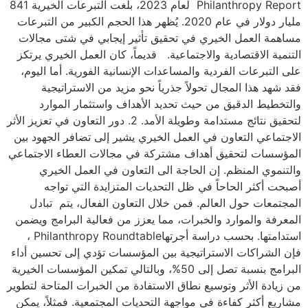
Philanthropy Report لعام 2023، بلغت التبرعات الخيرية 841
مليار دولار في عام 2020. يُظهر هذا الحجم الكبير من التبرعات
مساهمة العمل الخيري في تحقيق تأثير إيجابي في شتى مجالات
التنمية الاقتصادية والاجتماعية. قديماً، كان العمل الخيري يرتكز
على التبرعات الفردية والمساعدات الإنسانية الفورية. أما اليوم،
فقد شهد هذا المجال تحولاً جذرياً نحو مزيد من الاستراتيجية
والتخطيط الدقيق من حيث تحديد الأهداف واستثمار الموارد
لتحقيق نتائج مستدامة وطويلة الأمد. 2. دور التعاون في تعزيز الأثر
الاجتماعي التعاون في العمل الخيري يشير إلى تضافر الجهود بين
المؤسسات لتحقيق أهداف مشتركة في مجالات العطاء الاجتماعي
والتنموي المنظم. إن الحاجة الى التعاون في العمل الخيري
أصبحت أكثر الحاحاً في ظل التحديات المتزايدة التي تواجه
المجتمعات حول العالم. فمن خلال التعاون الفعال، يتم تبادل
المعرفة والموارد والخبرات، مما يعزز من فعالية البرامج ويضمن
استدامتها. بحسب دراسة أجرتهاPhilanthropy Roundtable ،
فإن الشراكات الاستراتيجية بين المؤسسات تؤدي إلى تحسين أداء
البرامج بنسبة تصل إلى 50%، وبالتالي تمكين المؤسسات الخيرية
من زيادة الأثر وتوسيع نطاق الاستفادة من الخبرات المتاحة لتطوير
مشاريع أكثر كفاءة في مواجهة التحديات المجتمعية. فمثلاً، يمكن