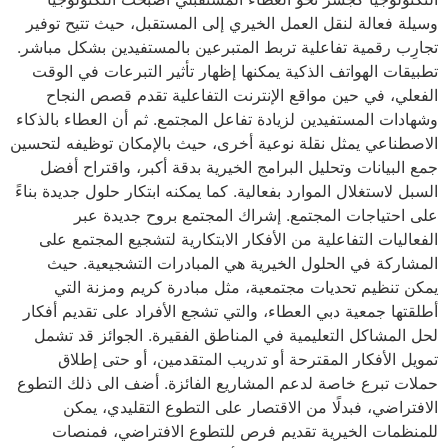
وسيلة فعالة لنقل العمل الخيري إلى المستقبل، حيث تتيح توفير
تجارِب رقمية تفاعلية تربط المتبرعين بالمستفيدين بشكل مباشر.
تطبيقات الهواتف الذكية يمكنها إظهار تأثير التبرعات في الوقت
الفعلي، في حين مواقع الإنترنت التفاعلية تقدم قصص النجاح
وشهادات المستفيدين لزيادة تفاعل المجتمع. ثم أن العطاء بالذكاء
الاصطناعي يمثل نقلة نوعية أخرى، حيث بالإمكان توظيفه لتحسين
جمع البيانات وتحليل البرامج الخيرية بدقة أكبر، واقتراح أفضل
السبل لاستغلال الموارد بفعالية. كما يمكنه ابتكار حلول جديدة بناءً
على احتياجات المجتمع. إشراك المجتمع بروح جديدة عبر
الفعاليات التفاعلية من الأفكار الابتكارية لتشجيع المجتمع على
المشاركة في الحلول الخيرية هي المبادرات التشجيعية. حيث
يمكن تنظيم تحديات مجتمعية، مثل مبادرة كريم ومزنة التي
أطلقتها جمعية دبي العطاء، والتي تشجع الأفراد على تقديم أفكار
لحل المشاكل التعليمية في المناطق الفقيرة. الجوائز قد تشمل
تمويل الأفكار المقترحة أو تدريب المتقدمين، أو حتى إطلاق
حملات تبرع خاصة لدعم المشاريع الفائزة. أضف الى ذلك التطوع
الافتراضي، فبدلًا من الاقتصار على التطوع التقليدي، يمكن
للمنظمات الخيرية تقديم فرص للتطوع الافتراضي، فمنصات