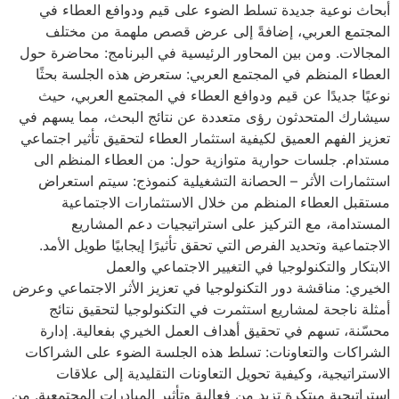
أبحاث نوعية جديدة تسلط الضوء على قيم ودوافع العطاء في
المجتمع العربي، إضافةً إلى عرض قصص ملهمة من مختلف
المجالات. ومن بين المحاور الرئيسية في البرنامج: محاضرة حول
العطاء المنظم في المجتمع العربي: ستعرض هذه الجلسة بحثًا
نوعيًا جديدًا عن قيم ودوافع العطاء في المجتمع العربي، حيث
سيشارك المتحدثون رؤى متعددة عن نتائج البحث، مما يسهم في
تعزيز الفهم العميق لكيفية استثمار العطاء لتحقيق تأثير اجتماعي
مستدام. جلسات حوارية متوازية حول: من العطاء المنظم الى
استثمارات الأثر – الحصانة التشغيلية كنموذج: سيتم استعراض
مستقبل العطاء المنظم من خلال الاستثمارات الاجتماعية
المستدامة، مع التركيز على استراتيجيات دعم المشاريع
الاجتماعية وتحديد الفرص التي تحقق تأثيرًا إيجابيًا طويل الأمد.
الابتكار والتكنولوجيا في التغيير الاجتماعي والعمل
الخيري: مناقشة دور التكنولوجيا في تعزيز الأثر الاجتماعي وعرض
أمثلة ناجحة لمشاريع استثمرت في التكنولوجيا لتحقيق نتائج
محسّنة، تسهم في تحقيق أهداف العمل الخيري بفعالية. إدارة
الشراكات والتعاونات: تسلط هذه الجلسة الضوء على الشراكات
الاستراتيجية، وكيفية تحويل التعاونات التقليدية إلى علاقات
استراتيجية مبتكرة تزيد من فعالية وتأثير المبادرات المجتمعية. من