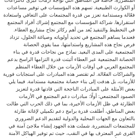
المتضررة، خاصة في المناطق التي تواجه أزمات كبرى كالنزاعات
أو الكوارث الطبيعية. تسهم هذه المؤسسات في توفير مساعدات
فعّالة ومستدامة تعزز من قدرة المجتمعات على التعافي واستعادة
استقرارها. شراكة المؤسسات مع المجتمع إشراك أفراد المجتمع
في التخطيط والتنفيذ يُعد من أهم ركائز نجاح مشاريع العطاء.
فعندما يساهم المجتمع في تحديد أولوياته وصياغة الحلول، تزداد
فرص نجاح هذه المشاريع واستدامتها، مما يقوي الحصانة
المجتمعية على المدى البعيد. نماذج من نجاحات قدرة في بناء
الحصانة المجتمعية عبر العطاء أثبتت قدرة التزامها الراسخ بدعم
المجتمع العربي في أوقات الأزمات من خلال العطاء المنظم
والشراكات الفعّالة. لم تقتصر هذه المبادرات على استجابات فورية
للأزمات، بل هدفت إلى بناء حصانة مجتمعية مستدامة. فيما يلي
بعض الأمثلة على المبادرات الناجحة التي قادتها قدرة لتعزيز
الصمود المجتمعي: أولًا: مبادرات دعم المجتمع في الأزمات
الطارئة في ظل الأزمات الأخيرة، بما في ذلك الحرب التي طالت
بعض المناطق، أطلقت قدرة برامج دعم تكميلي لإغاثة طارئة
بالتعاون مع الجهات المحلية والدولية لتقديم الدعم الضروري
للمجتمعات المتضررة. شملت هذه الجهود إنشاء ملاجئ آمنة في
القرى غير المعترف بها في النقب، حيث تم توفير الهياكل الآمنة