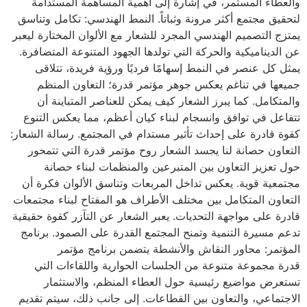
والعطاء المستمر، في إشارة إلى أهمية المساهمة المستدامة
لتحقيق مجتمع أكثر مرونة وثباتاً. النمط الهندسي: تكامل وتناسق
يمتزج التصميم الهندسي المجرد للشعار مع الألوان المختارة ليعبر
عن الديناميكية والحركة التي تولدها الجهود المتنوعة المتضافرة.
يمثل كل عنصر في النمط إسهامًا فرديًا ورؤية فريدة، تتلاقى
جميعها في تناغم يعكس جوهر مؤتمر قدرة؛ التعاون المنظم
والمتكامل. كما يبرز الشعار كيف يمكن للعناصر المتباينة أن
تتفاعل في توافق وانسجام لبناء كيان أعظم، مما يعكس التنوع
كقوة قادرة على إحداث تأثير مستدام في المجتمع. رسالة الشعار:
التعاون حصانة لنا يجسد الشعار روح مؤتمر قدرة التي تتمحور
حول تعزيز التعاون بين المتبرعين والمنظمات لبناء حصانة
مجتمعية قوية. يعكس تداخل المربعات وتناسق الألوان فكرة أن
التعاون المتكامل بين مختلف الأطراف هو المفتاح لبناء مجتمعات
قادرة على مواجهة التحديات. يعبر الشعار عن التآزر كقوة حقيقية
تدعم مسيرة التنمية وتمنح المجتمع القدرة على الصمود. برنامج
المؤتمر: محاور النقاش والأنشطة يتضمن برنامج مؤتمر
قدرة مجموعة متنوعة من الجلسات الحوارية واللقاءات التي
تستعرض مواضيع رئيسية حول العطاء المنظم، والاستثمار
الاجتماعي، والتعاون بين القطاعات. إلى جانب ذلك، سيتم تقديم