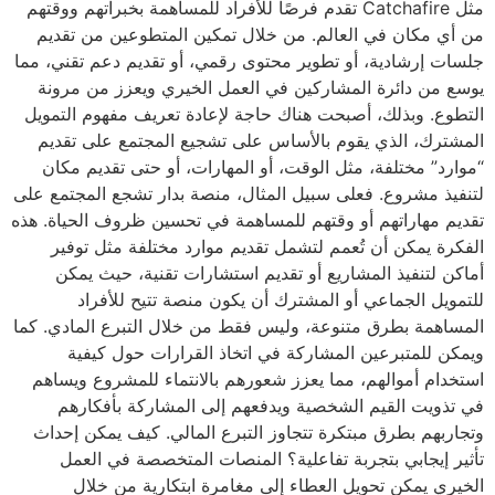
مثل Catchafire تقدم فرصًا للأفراد للمساهمة بخبراتهم ووقتهم
من أي مكان في العالم. من خلال تمكين المتطوعين من تقديم
جلسات إرشادية، أو تطوير محتوى رقمي، أو تقديم دعم تقني، مما
يوسع من دائرة المشاركين في العمل الخيري ويعزز من مرونة
التطوع. وبذلك، أصبحت هناك حاجة لإعادة تعريف مفهوم التمويل
المشترك، الذي يقوم بالأساس على تشجيع المجتمع على تقديم
“موارد” مختلفة، مثل الوقت، أو المهارات، أو حتى تقديم مكان
لتنفيذ مشروع. فعلى سبيل المثال، منصة بدار تشجع المجتمع على
تقديم مهاراتهم أو وقتهم للمساهمة في تحسين ظروف الحياة. هذه
الفكرة يمكن أن تُعمم لتشمل تقديم موارد مختلفة مثل توفير
أماكن لتنفيذ المشاريع أو تقديم استشارات تقنية، حيث يمكن
للتمويل الجماعي أو المشترك أن يكون منصة تتيح للأفراد
المساهمة بطرق متنوعة، وليس فقط من خلال التبرع المادي. كما
ويمكن للمتبرعين المشاركة في اتخاذ القرارات حول كيفية
استخدام أموالهم، مما يعزز شعورهم بالانتماء للمشروع ويساهم
في تذويت القيم الشخصية ويدفعهم إلى المشاركة بأفكارهم
وتجاربهم بطرق مبتكرة تتجاوز التبرع المالي. كيف يمكن إحداث
تأثير إيجابي بتجربة تفاعلية؟ المنصات المتخصصة في العمل
الخيري يمكن تحويل العطاء إلى مغامرة ابتكارية من خلال