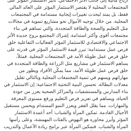
المجتمعات المحلية لا يقتصر الاستثمار المؤثر على العائد المالي
فقط، بل يمتد ليحدث تغييرات إيجابية مستدامة في المجتمعات
المحلية. من خلال توجيه الأموال نحو مشاريع تنموية في مجالات
مثل التعليم والصحة والطاقة المتجددة، والتي تساهم في بناء
مجتمعات أقوى وأكثر استدامة. إشراك المجتمع بروح جديدة الأثر
الاجتماعي والاقتصادي للاستثمار المؤثر الفعاليات التفاعلية خلق
فرص عمل مستدامة: تبرز قيمة الاستثمار المؤثر في قدرته على
خلق فرص عمل طويلة الأمد في المجتمعات المحلية. فمثلاً،
يساهم الاستثمار في مشاريع مثل الزراعة والطاقة المتجددة في
خلق فرص عمل طويلة الأمد، مما يمكّن الأفراد ويطور من
مهاراتهم ويسهم في تنمية المجتمعات المحلية وبالتالي تقليل
معدلات البطالة. تحسين البنية التحتية الاجتماعية: إن الاستثمار في
الرئيسية
بناء المدارس والمستشفيات والمراكز الصحية يعزز من جودة
الحياة، ويساهم في تعزيز فرص التعليم ورفع مستوى المعرفة
عن قدرة
والمهارات، مما يقلل الفقر ويعزز النمو المستدام ويحسن مستقبل
الأجيال القادمة. تمكين المرأة والشباب: أحد أعمدة الاستثمار
المؤثر وأبرز محاوره هو النهوض بالفئات المهمشة، وعلى رأسها
مركز المعرفة
المرأة والشباب. فتمكين المرأة عبر برامج ريادة الأعمال والتدريب