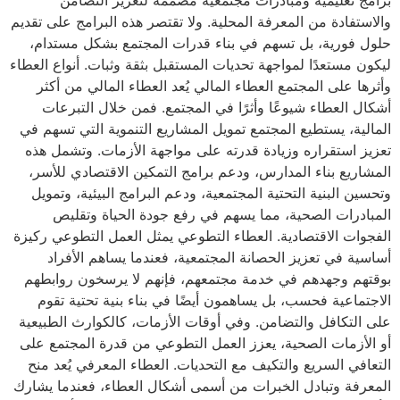
برامج تعليمية ومبادرات مجتمعية مصممة لتعزيز التضامن
والاستفادة من المعرفة المحلية. ولا تقتصر هذه البرامج على تقديم
حلول فورية، بل تسهم في بناء قدرات المجتمع بشكل مستدام،
ليكون مستعدًا لمواجهة تحديات المستقبل بثقة وثبات. أنواع العطاء
وأثرها على المجتمع العطاء المالي يُعد العطاء المالي من أكثر
أشكال العطاء شيوعًا وأثرًا في المجتمع. فمن خلال التبرعات
المالية، يستطيع المجتمع تمويل المشاريع التنموية التي تسهم في
تعزيز استقراره وزيادة قدرته على مواجهة الأزمات. وتشمل هذه
المشاريع بناء المدارس، ودعم برامج التمكين الاقتصادي للأسر،
وتحسين البنية التحتية المجتمعية، ودعم البرامج البيئية، وتمويل
المبادرات الصحية، مما يسهم في رفع جودة الحياة وتقليص
الفجوات الاقتصادية. العطاء التطوعي يمثل العمل التطوعي ركيزة
أساسية في تعزيز الحصانة المجتمعية، فعندما يساهم الأفراد
بوقتهم وجهدهم في خدمة مجتمعهم، فإنهم لا يرسخون روابطهم
الاجتماعية فحسب، بل يساهمون أيضًا في بناء بنية تحتية تقوم
على التكافل والتضامن. وفي أوقات الأزمات، كالكوارث الطبيعية
أو الأزمات الصحية، يعزز العمل التطوعي من قدرة المجتمع على
التعافي السريع والتكيف مع التحديات. العطاء المعرفي يُعد منح
المعرفة وتبادل الخبرات من أسمى أشكال العطاء، فعندما يشارك