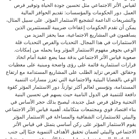
لقياس الأثر الاجتماعي مثل تحسين جودة الحياة وتوفير فرص
العمل. دور الحكومات والمؤسسات: تقديم الحوافز المالية
والتشريعات الداعمة لتشجيع الاستثمار المؤثر. على سبيل المثال،
يمكن أن تقدم الحكومات إعفاءات ضريبية للمستثمرين الذين
يساهمون في المشاريع الاجتماعية، مما يحفز المزيد من
الاستثمارات في هذا المجال. التحديات والفرص التحديات قلة
الوعي بجوهر مفهوم الاستثمار المؤثر وما يحمله من إمكانات.
صعوبة قياس الأثر الاجتماعي بدقة مما يضع عقبة أمام اتخاذ
قرارات استثمارية قائمة على رؤى واضحة ومبنية على معطيات
وحقائق. الفرص تزايد الطلب على المشاريع المستدامة مع ارتفاع
الوعي بالقضايا البيئية والاجتماعية التي تعزز مسارات التنمية
المستدامة، وتؤسس لعالم أكثر توازناً. دور الاستثمار المؤثر كقوة
دافعة للتنمية في الدول النامية حيث يسهم في تحسين البنية
التحتية وخلق فرص عمل جديدة، ليصبح بذلك حجر الأساس في
بناء اقتصاد قوي ومجتمعات متكاملة. أهمية قياس الأثر الاجتماعي
والبيئي للاستثمارات الشفافية والمساءلة في الاستثمار المؤثر
يقوم الاستثمار المؤثر على ركن أساسي يتمثل في قياس الأثر
الاجتماعي والبيئي لضمان تحقيق الأهداف التنموية جنبًا إلى جنب
مع العائد المالي. فعندما يتم قياس هذا الأثر بدقة وبصورة منتظمة،