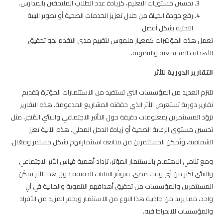
تحسين مستويات التعليم، كزيادة عدد الطلاب الملتحقين بالمدارس.
رفع جودة الحياة من خلال تعزيز الخدمات الصحية أو تطوير البنية
التحتية بشكل أفضل.
تعمل هذه المؤشرات كمعيار ملموس لتقييم مدى التقدم نحو تحقيق
الأهداف المجتمعية والتنموية.
التقارير الدورية للأثر
تلتزم العديد من المؤسسات التي تستفيد من الاستثمارات المؤثرة بتقديم
تقارير دورية تستعرض الأثر الذي حققته المشاريع المدعومة. هذه التقارير
تزوّد المستثمرين بمعلومات دقيقة حول التأثير الاجتماعي والبيئي المُنجز، مثل
تحسين مستوى الرعاية الصحية أو زيادة الدخل المحلي. هذه الآلية تعزز
الشفافية، وتُمكن المستثمرين من متابعة استثماراتهم بشكل مستمر وفعّال.
ومع تنامي الاهتمام بالاستثمار المؤثر، تزداد أهمية قياس الأثر الاجتماعي
والبيئي أكثر من أي وقت مضى. فتَوَفُر البيانات الدقيقة حول هذا الأثر يمكّن
المستثمرين والمؤسسات من تحقيق أهدافهم التنموية والمالية في آنٍ
واحد، مما يزيد من جاذبية هذا النوع من الاستثمار ويحفز المزيد من الأفراد
والمؤسسات للانخراط فيه.