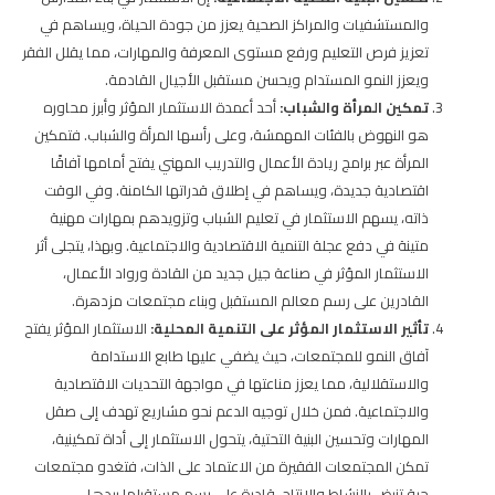
والمستشفيات والمراكز الصحية يعزز من جودة الحياة، ويساهم في
تعزيز فرص التعليم ورفع مستوى المعرفة والمهارات، مما يقلل الفقر
ويعزز النمو المستدام ويحسن مستقبل الأجيال القادمة.
تمكين المرأة والشباب:
أحد أعمدة الاستثمار المؤثر وأبرز محاوره
هو النهوض بالفئات المهمشة، وعلى رأسها المرأة والشباب. فتمكين
المرأة عبر برامج ريادة الأعمال والتدريب المهني يفتح أمامها آفاقًا
اقتصادية جديدة، ويساهم في إطلاق قدراتها الكامنة. وفي الوقت
ذاته، يسهم الاستثمار في تعليم الشباب وتزويدهم بمهارات مهنية
متينة في دفع عجلة التنمية الاقتصادية والاجتماعية. وبهذا، يتجلى أثر
الاستثمار المؤثر في صناعة جيل جديد من القادة ورواد الأعمال،
القادرين على رسم معالم المستقبل وبناء مجتمعات مزدهرة.
تأثير الاستثمار المؤثر على التنمية المحلية
:
الاستثمار المؤثر يفتح
آفاق النمو للمجتمعات، حيث يضفي عليها طابع الاستدامة
والاستقلالية، مما يعزز مناعتها في مواجهة التحديات الاقتصادية
والاجتماعية. فمن خلال توجيه الدعم نحو مشاريع تهدف إلى صقل
المهارات وتحسين البنية التحتية، يتحول الاستثمار إلى أداة تمكينية،
تمكن المجتمعات الفقيرة من الاعتماد على الذات، فتغدو مجتمعات
حية تنبض بالنشاط والإنتاج، قادرة على رسم مستقبلها بيدها.