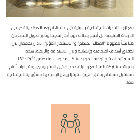
مع تزايد التحديات الاجتماعية والبيئية في عالمنا، لم يعد العطاء يقتصر على
التبرعات التقليدية، بل أصبح يتطلب نهجًا أكثر تنظيمًا وتأثيرًا طويل الأمد. من
هنا نشأ مفهوم “العطاء المنظم” و”الاستثمار المؤثر”، اللذان يجمعان بين
تحقيق أهداف اجتماعية وإنسانية وبين الاستدامة والربحية. هذه
الاستراتيجيات تتيح توجيه الموارد بشكل مدروس، ما يضمن تأثيرًا دائمًا
وعوائد مشتركة للمجتمع والبيئة. دمج هذين المفهومين يفتح الباب أمام
مستقبل مستدام يحقق تغييرًا حقيقيًا ويعزز الربحية والمسؤولية الاجتماعية
معًا.